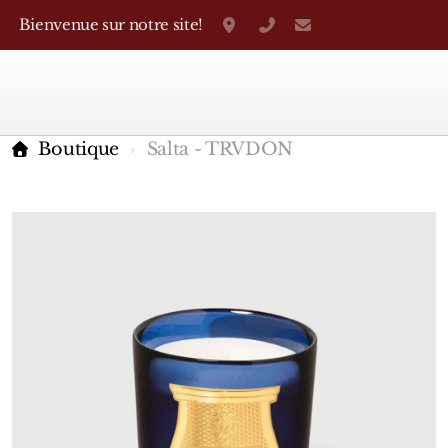
Bienvenue sur notre site!
Grand-Rue 38, Genève
+41 22 310 38 75
parfumerietheo
Boutique
Salta - TRVDON
Marques Françaises
Caron
D'Orsay