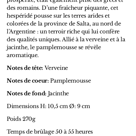
prospérité, était également prisé des grecs et
Sensatio
des romains. D’une fraîcheur piquante, cet
Trudon
hespéridé pousse sur les terres arides et
colorées de la province de Salta, au nord de
Marques Italiennes
l’Argentine : un terroir riche qui lui confère
des qualités uniques. Allié à la verveine et à la
Eau D'Italie
jacinthe, le pamplemousse se révèle
aromatique.
Santa Maria Novella
Notes de tête:
Verveine
Profumum Roma
Notes de coeur:
Pamplemousse
Marques Suisses
Notes de fond:
Jacinthe
Créateur Olfactif Genève
Dimensions H: 10,5 cm Ø: 9 cm
Pernoire
Poids 270g
Sam William
Temps de brûlage 50 à 55 heures