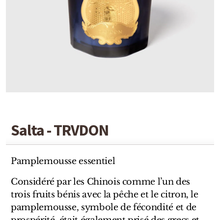
Detaille
Heeley
Isabey
Isabelle Burdel
Maitre Parfumeur et Gantier
Parfum d'Empire
Salta - TRVDON
Stéphane Humbert Lucas
The Different Company
Pamplemousse essentiel
Perris Monte-carlo
Considéré par les Chinois comme l’un des
trois fruits bénis avec la pêche et le citron, le
Robert Piguet
pamplemousse, symbole de fécondité et de