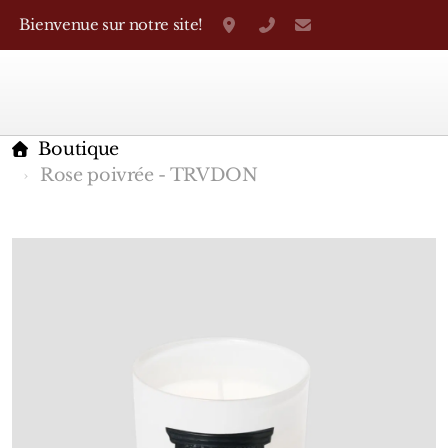
Bienvenue sur notre site!
Grand-Rue 38, Genève
+41 22 310 38 75
parfumerietheo
Boutique
Rose poivrée - TRVDON
Marques Françaises
Caron
D'Orsay