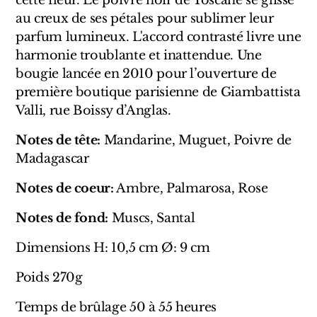
cette fleur. Le poivre noir de Toscane se glisse
Sensatio
au creux de ses pétales pour sublimer leur
Trudon
parfum lumineux. L'accord contrasté livre une
harmonie troublante et inattendue. Une
Marques Italiennes
bougie lancée en 2010 pour l’ouverture de
première boutique parisienne de Giambattista
Eau D'Italie
Valli, rue Boissy d’Anglas.
Santa Maria Novella
Notes de tête:
Mandarine, Muguet, Poivre de
Madagascar
Profumum Roma
Notes de coeur:
Ambre, Palmarosa, Rose
Marques Suisses
Notes de fond:
Muscs, Santal
Créateur Olfactif Genève
Dimensions H: 10,5 cm Ø: 9 cm
Pernoire
Poids 270g
Sam William
Temps de brûlage 50 à 55 heures