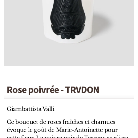
Detaille
Heeley
Isabey
Isabelle Burdel
Maitre Parfumeur et Gantier
Parfum d'Empire
Stéphane Humbert Lucas
Rose poivrée - TRVDON
The Different Company
Giambattista Valli
Perris Monte-carlo
Ce bouquet de roses fraîches et charnues
Robert Piguet
évoque le goût de Marie-Antoinette pour