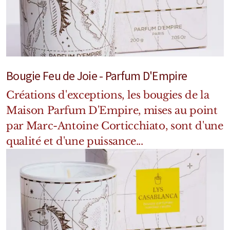
Marques Néerlandaises
Pure Distance
Marques Anglaises
Bougie Feu de Joie - Parfum D'Empire
Clive Christian
Créations d'exceptions, les bougies de la
Maison Parfum D'Empire, mises au point
Marques Argentines
par Marc-Antoine Corticchiato, sont d'une
Altaia
qualité et d'une puissance...
Pour Lui
Pour Elle