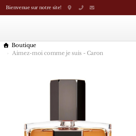
Bienvenue sur notre site!
Grand-Rue 38, Genève
+41 22 310 38 75
parfumerietheo
Boutique
Aimez-moi comme je suis - Caron
Marques Françaises
Caron
D'Orsay