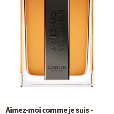
Detaille
Heeley
Isabey
Isabelle Burdel
Maitre Parfumeur et Gantier
Parfum d'Empire
Stéphane Humbert Lucas
The Different Company
Perris Monte-carlo
Robert Piguet
Aimez-moi comme je suis -