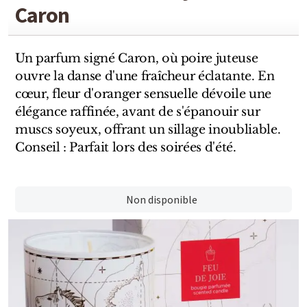
Sensatio
Caron
Trudon
Un parfum signé Caron, où poire juteuse
Marques Italiennes
ouvre la danse d'une fraîcheur éclatante. En
cœur, fleur d'oranger sensuelle dévoile une
Eau D'Italie
élégance raffinée, avant de s'épanouir sur
muscs soyeux, offrant un sillage inoubliable.
Santa Maria Novella
Conseil : Parfait lors des soirées d'été.
Profumum Roma
Marques Suisses
Non disponible
Créateur Olfactif Genève
Pernoire
Sam William