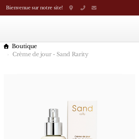
Bienvenue sur notre site!
Grand-Rue 38, Genève
+41 22 310 38 75
parfumerietheo
Boutique
Crème de jour - Sand Rarity
Marques Françaises
Caron
D'Orsay