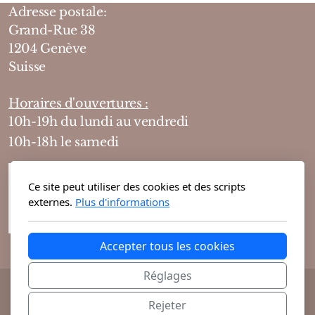
Adresse postale:
Grand-Rue 38
1204 Genève
Suisse
Horaires d'ouvertures :
10h-19h du lundi au vendredi
10h-18h le samedi
Ce site peut utiliser des cookies et des scripts
externes.
Plus d'informations
Accepter tous les cookies
Réglages
@ 2026 Theodora Haute Parfumerie vous
Rejeter
propose ses parfums de niche et cosmétiques