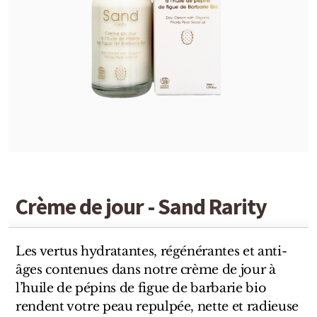
Detaille
Heeley
Isabey
Isabelle Burdel
Maitre Parfumeur et Gantier
Parfum d'Empire
Stéphane Humbert Lucas
Crème de jour - Sand Rarity
The Different Company
Les vertus hydratantes, régénérantes et anti-
Perris Monte-carlo
âges contenues dans notre crème de jour à
l’huile de pépins de figue de barbarie bio
Robert Piguet
rendent votre peau repulpée, nette et radieuse