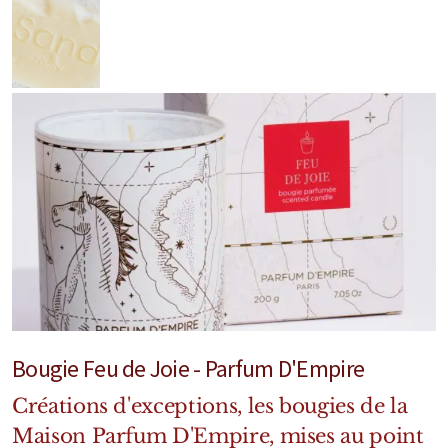
Marques Néerlandaises
Pure Distance
Marques Anglaises
Clive Christian
Marques Argentines
Altaia
Bougie Feu de Joie - Parfum D'Empire
Pour Lui
Créations d'exceptions, les bougies de la
Pour Elle
Maison Parfum D'Empire, mises au point