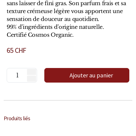
Sensatio
sans laisser de fini gras. Son parfum frais et sa
texture crémeuse légère vous apportent une
Trudon
sensation de douceur au quotidien.
99% d’ingrédients d’origine naturelle.
Marques Italiennes
Certifié Cosmos Organic.
Eau D'Italie
65
CHF
Santa Maria Novella
Profumum Roma
Ajouter au panier
Marques Suisses
Créateur Olfactif Genève
Pernoire
Produits liés
Sam William