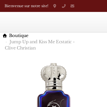
Bienvenue sur notre site!
Grand-Rue 38, Genève
+41 22 310 38 75
parfumerietheo
Boutique
Jump Up and Kiss Me Ecstatic -
Clive Christian
Marques Françaises
Caron
D'Orsay