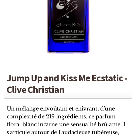
Detaille
Heeley
Isabey
Isabelle Burdel
Maitre Parfumeur et Gantier
Parfum d'Empire
Jump Up and Kiss Me Ecstatic -
Stéphane Humbert Lucas
Clive Christian
The Different Company
Un mélange envoûtant et enivrant, d’une
Perris Monte-carlo
complexité de 219 ingrédients, ce parfum
Robert Piguet
floral blanc incarne une sensualité brûlante. Il
s’articule autour de l’audacieuse tubéreuse,