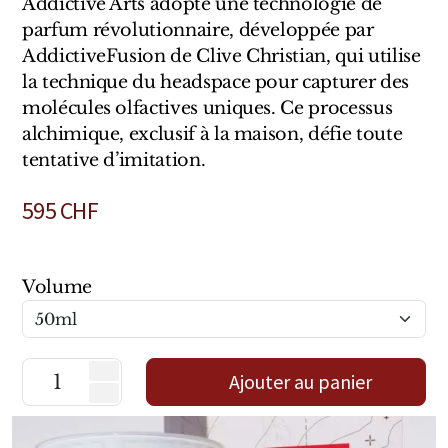
Addictive Arts adopte une technologie de
Marques Néerlandaises
parfum révolutionnaire, développée par
AddictiveFusion de Clive Christian, qui utilise
Pure Distance
la technique du headspace pour capturer des
molécules olfactives uniques. Ce processus
Marques Anglaises
alchimique, exclusif à la maison, défie toute
tentative d’imitation.
Clive Christian
595
CHF
Marques Argentines
Altaia
Volume
Pour Lui
Ajouter au panier
Pour Elle