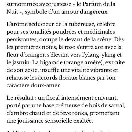
Sensatio
surnommée avec justesse « le Parfum de la
Nuit », symbole d’un amour dangereux.
Trudon
L’arôme séducteur de la tubéreuse, célèbre
Marques Italiennes
pour ses tonalités poudrées et médicinales
persistantes, occupe le devant de la scène. Dès
Eau D'Italie
les premières notes, la rose s’entrelace avec la
fleur d’oranger, s’élevant vers l’ylang-ylang et
Santa Maria Novella
le jasmin. La bigarade (orange amère), extraite
Profumum Roma
de son zeste, insuffle une vitalité vibrante et
rehausse les accords floraux blancs par son
Marques Suisses
caractère doux-amer.
Créateur Olfactif Genève
Le résultat : un floral intensément enivrant,
porté par une base crémeuse de bois de santal,
Pernoire
d’ambre chaud et de fève tonka, promettant
une jouissance sensorielle exaltée.
Sam William