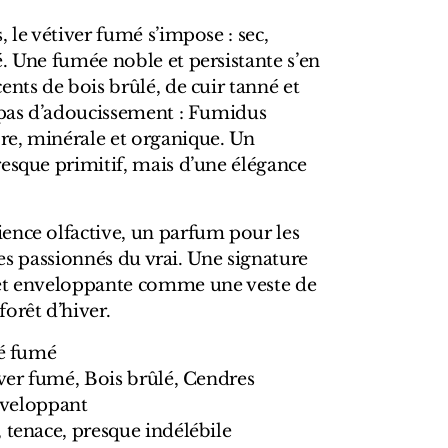
 le vétiver fumé s’impose : sec,
. Une fumée noble et persistante s’en
ents de bois brûlé, de cuir tanné et
, pas d’adoucissement : Fumidus
e, minérale et organique. Un
esque primitif, mais d’une élégance
ence olfactive, un parfum pour les
, les passionnés du vrai. Une signature
 et enveloppante comme une veste de
orêt d’hiver.
sé fumé
iver fumé, Bois brûlé, Cendres
enveloppant
 tenace, presque indélébile