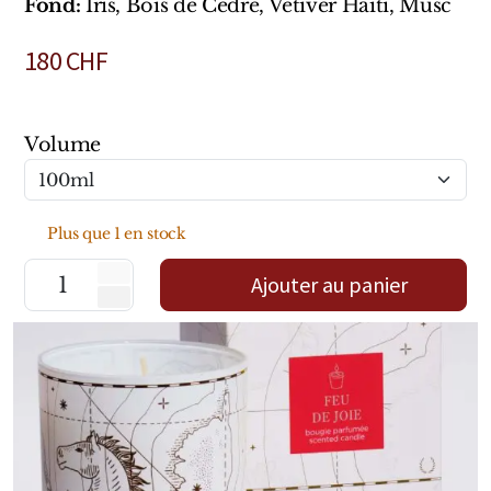
Fond:
Iris, Bois de Cèdre, Vétiver Haïti, Musc
Marques Néerlandaises
180
CHF
Pure Distance
Marques Anglaises
Volume
Clive Christian
Plus que 1 en stock
Marques Argentines
Ajouter au panier
Altaia
Pour Lui
Pour Elle