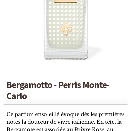
Detaille
Heeley
Isabey
Isabelle Burdel
Maitre Parfumeur et Gantier
Parfum d'Empire
Stéphane Humbert Lucas
Bergamotto - Perris Monte-
The Different Company
Carlo
Perris Monte-carlo
Ce parfum ensoleillé évoque dès les premières
Robert Piguet
notes la douceur de vivre italienne. En tête, la
Bergamote est associée au Poivre Rose, au