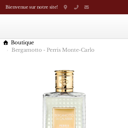
Bienvenue sur notre site!
Grand-Rue 38, Genève
+41 22 310 38 75
parfumerietheo
Boutique
Bergamotto - Perris Monte-Carlo
Marques Françaises
Caron
D'Orsay