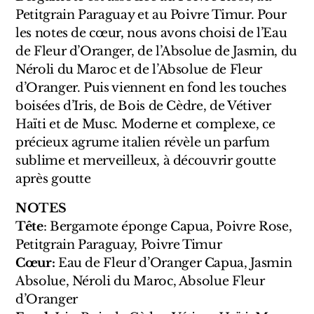
Sensatio
Petitgrain Paraguay et au Poivre Timur. Pour
Trudon
les notes de cœur, nous avons choisi de l’Eau
de Fleur d’Oranger, de l’Absolue de Jasmin, du
Marques Italiennes
Néroli du Maroc et de l’Absolue de Fleur
d’Oranger. Puis viennent en fond les touches
Eau D'Italie
boisées d’Iris, de Bois de Cèdre, de Vétiver
Haïti et de Musc. Moderne et complexe, ce
Santa Maria Novella
précieux agrume italien révèle un parfum
sublime et merveilleux, à découvrir goutte
Profumum Roma
après goutte
Marques Suisses
NOTES
Tête
: Bergamote éponge Capua, Poivre Rose,
Créateur Olfactif Genève
Petitgrain Paraguay, Poivre Timur
Pernoire
Cœur:
Eau de Fleur d’Oranger Capua, Jasmin
Absolue, Néroli du Maroc, Absolue Fleur
Sam William
d’Oranger