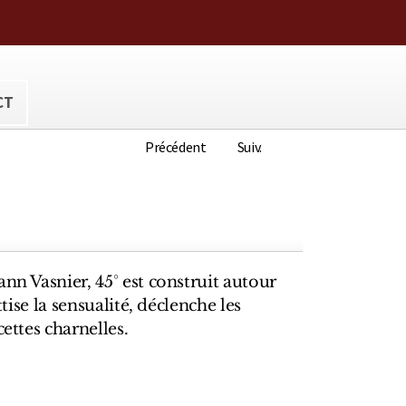
ora@hotmail.com
CT
Précédent
Suiv.
ann Vasnier, 45° est construit autour
attise la sensualité, déclenche les
cettes charnelles.