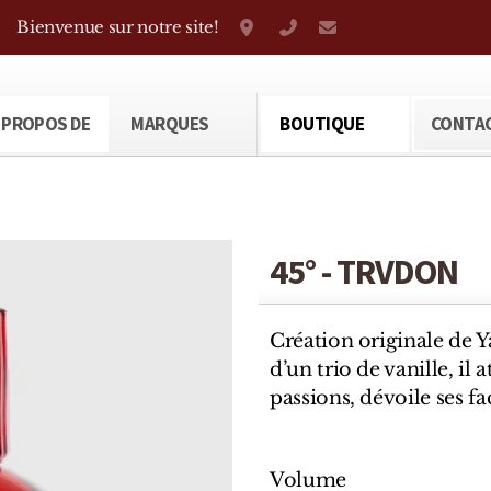
Bienvenue sur notre site!
Grand-Rue 38, Genève
+41 22 310 38 75
parfumerietheod
 PROPOS DE
MARQUES
BOUTIQUE
CONTA
45° - TRVDON
Création originale de Y
d’un trio de vanille, il 
passions, dévoile ses fa
Volume