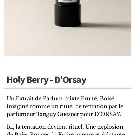
Detaille
Heeley
Isabey
Isabelle Burdel
Maitre Parfumeur et Gantier
Parfum d'Empire
Holy Berry - D'Orsay
Stéphane Humbert Lucas
The Different Company
Un Extrait de Parfum mixte Fruité, Boisé
imaginé comme un rituel de tentation par le
Perris Monte-carlo
parfumeur Tanguy Guesnet pour D'ORSAY.
Robert Piguet
Ici, la tentation devient rituel. Une explosion
de Baies Rouges, la Fraise juteuse et éclatante