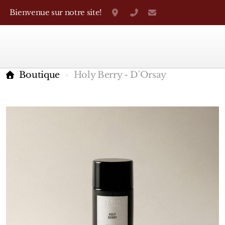
Bienvenue sur notre site!
Grand-Rue 38, Genève
+41 22 310 38 75
parfumerietheo
Boutique
Holy Berry - D'Orsay
Marques Françaises
Caron
D'Orsay