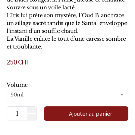
Sensatio
s’ouvre sous un voile lacté.
Trudon
L’Iris lui prête son mystère, l’Oud Blanc trace
un sillage sacré tandis que le Santal enveloppe
Marques Italiennes
l’instant d’un souffle chaud.
La Vanille enlace le tout d’une caresse sombre
Eau D'Italie
et troublante.
Santa Maria Novella
250
CHF
Profumum Roma
Marques Suisses
Volume
Créateur Olfactif Genève
Pernoire
Ajouter au panier
Sam William