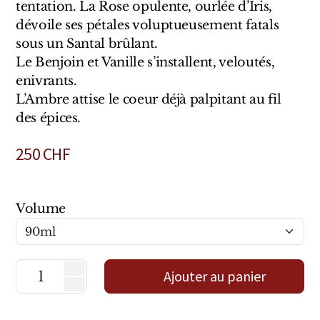
Sensatio
tentation. La Rose opulente, ourlée d’Iris,
dévoile ses pétales voluptueusement fatals
Trudon
sous un Santal brûlant.
Le Benjoin et Vanille s’installent, veloutés,
Marques Italiennes
enivrants.
L’Ambre attise le coeur déjà palpitant au fil
Eau D'Italie
des épices.
Santa Maria Novella
250
CHF
Profumum Roma
Marques Suisses
Volume
Créateur Olfactif Genève
Pernoire
Ajouter au panier
Sam William