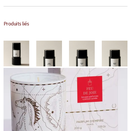
Marques Néerlandaises
Pure Distance
Produits liés
Marques Anglaises
Clive Christian
Marques Argentines
Altaia
Pour Lui
Pour Elle