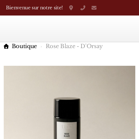
Bienvenue sur notre site!
Grand-Rue 38, Genève
+41 22 310 38 75
parfumerietheo
Boutique
Rose Blaze - D'Orsay
Marques Françaises
Caron
D'Orsay