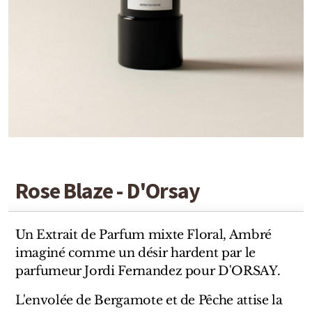
Detaille
Heeley
Isabey
Isabelle Burdel
Maitre Parfumeur et Gantier
Parfum d'Empire
Rose Blaze - D'Orsay
Stéphane Humbert Lucas
The Different Company
Un Extrait de Parfum mixte Floral, Ambré
Perris Monte-carlo
imaginé comme un désir hardent par le
parfumeur Jordi Fernandez pour D'ORSAY.
Robert Piguet
L'envolée de Bergamote et de Pêche attise la