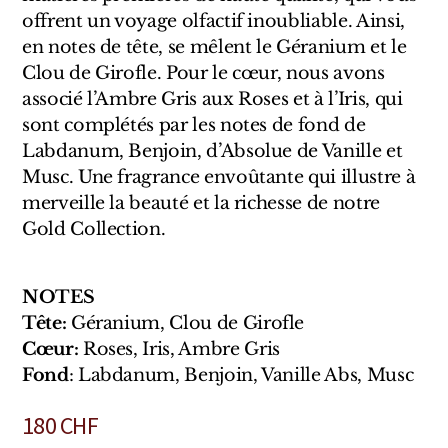
Sensatio
offrent un voyage olfactif inoubliable. Ainsi,
Trudon
en notes de tête, se mêlent le Géranium et le
Clou de Girofle. Pour le cœur, nous avons
Marques Italiennes
associé l’Ambre Gris aux Roses et à l’Iris, qui
sont complétés par les notes de fond de
Eau D'Italie
Labdanum, Benjoin, d’Absolue de Vanille et
Musc. Une fragrance envoûtante qui illustre à
Santa Maria Novella
merveille la beauté et la richesse de notre
Gold Collection.
Profumum Roma
Marques Suisses
NOTES
Tête:
Géranium, Clou de Girofle
Créateur Olfactif Genève
Cœur:
Roses, Iris, Ambre Gris
Pernoire
Fond
: Labdanum, Benjoin, Vanille Abs, Musc
Sam William
180
CHF