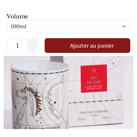
Marques Néerlandaises
Volume
Pure Distance
Marques Anglaises
Ajouter au panier
Clive Christian
Marques Argentines
Altaia
Pour Lui
Pour Elle