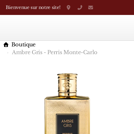
Bienvenue sur notre site!
Grand-Rue 38, Genève
+41 22 310 38 75
parfumerietheo
Boutique
Ambre Gris - Perris Monte-Carlo
Marques Françaises
Caron
D'Orsay