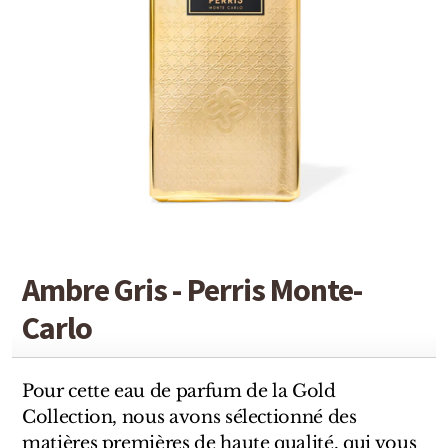
Detaille
Heeley
Isabey
Isabelle Burdel
Maitre Parfumeur et Gantier
Parfum d'Empire
Stéphane Humbert Lucas
Ambre Gris - Perris Monte-
The Different Company
Carlo
Perris Monte-carlo
Pour cette eau de parfum de la Gold
Robert Piguet
Collection, nous avons sélectionné des
matières premières de haute qualité, qui vous