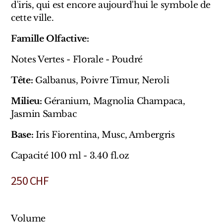
Sensatio
d'iris, qui est encore aujourd'hui le symbole de
cette ville.
Trudon
Famille Olfactive:
Marques Italiennes
Notes Vertes - Florale - Poudré
Eau D'Italie
Tête:
Galbanus, Poivre Timur, Neroli
Santa Maria Novella
Milieu:
Géranium, Magnolia Champaca,
Jasmin Sambac
Profumum Roma
Base:
Iris Fiorentina, Musc, Ambergris
Marques Suisses
Capacité 100 ml - 3.40 fl.oz
Créateur Olfactif Genève
250
CHF
Pernoire
Sam William
Volume