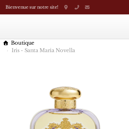
Bienvenue sur notre site!
Grand-Rue 38, Genève
+41 22 310 38 75
parfumerietheo
Boutique
Iris - Santa Maria Novella
Marques Françaises
Caron
D'Orsay