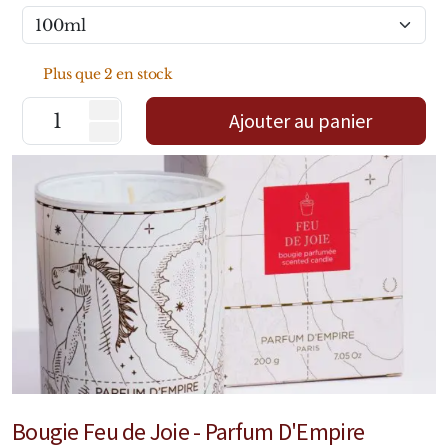
Marques Néerlandaises
Pure Distance
Plus que 2 en stock
Marques Anglaises
Ajouter au panier
Clive Christian
Marques Argentines
Altaia
Pour Lui
Pour Elle
Bougie Feu de Joie - Parfum D'Empire