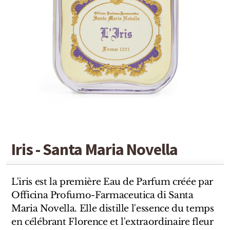
Detaille
Heeley
Isabey
Isabelle Burdel
Maitre Parfumeur et Gantier
Parfum d'Empire
Stéphane Humbert Lucas
Iris - Santa Maria Novella
The Different Company
L'iris est la première Eau de Parfum créée par
Perris Monte-carlo
Officina Profumo-Farmaceutica di Santa
Maria Novella. Elle distille l'essence du temps
Robert Piguet
en célébrant Florence et l'extraordinaire fleur