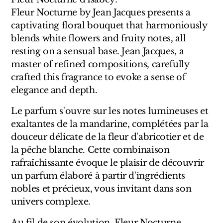
Sensatio
Fleur Nocturne by Jean Jacques presents a
Trudon
captivating floral bouquet that harmoniously
blends white flowers and fruity notes, all
Marques Italiennes
resting on a sensual base. Jean Jacques, a
master of refined compositions, carefully
Eau D'Italie
crafted this fragrance to evoke a sense of
elegance and depth.
Santa Maria Novella
Le parfum s'ouvre sur les notes lumineuses et
Profumum Roma
exaltantes de la mandarine, complétées par la
douceur délicate de la fleur d'abricotier et de
Marques Suisses
la pêche blanche. Cette combinaison
rafraîchissante évoque le plaisir de découvrir
Créateur Olfactif Genève
un parfum élaboré à partir d'ingrédients
Pernoire
nobles et précieux, vous invitant dans son
univers complexe.
Sam William
Au fil de son évolution, Fleur Nocturne