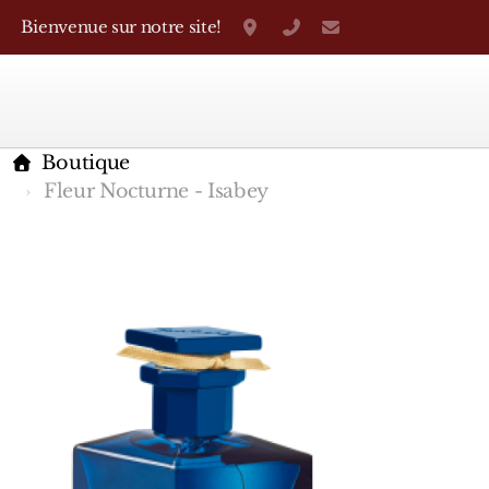
Bienvenue sur notre site!
Grand-Rue 38, Genève
+41 22 310 38 75
parfumerietheo
Boutique
Fleur Nocturne - Isabey
Marques Françaises
Caron
D'Orsay