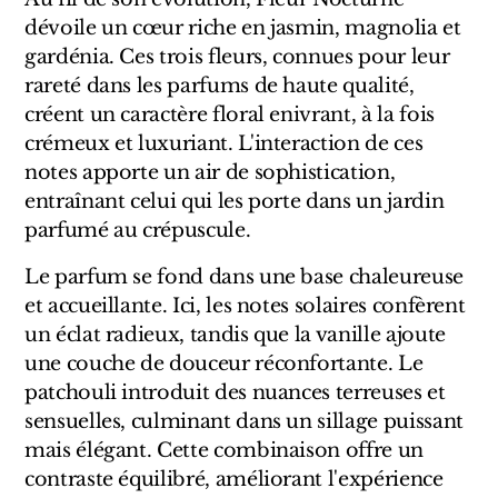
Marques Néerlandaises
dévoile un cœur riche en jasmin, magnolia et
gardénia. Ces trois fleurs, connues pour leur
Pure Distance
rareté dans les parfums de haute qualité,
créent un caractère floral enivrant, à la fois
Marques Anglaises
crémeux et luxuriant. L'interaction de ces
notes apporte un air de sophistication,
Clive Christian
entraînant celui qui les porte dans un jardin
parfumé au crépuscule.
Marques Argentines
Le parfum se fond dans une base chaleureuse
Altaia
et accueillante. Ici, les notes solaires confèrent
un éclat radieux, tandis que la vanille ajoute
une couche de douceur réconfortante. Le
patchouli introduit des nuances terreuses et
Pour Lui
sensuelles, culminant dans un sillage puissant
mais élégant. Cette combinaison offre un
Pour Elle
contraste équilibré, améliorant l'expérience