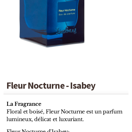
Detaille
Heeley
Isabey
Isabelle Burdel
Maitre Parfumeur et Gantier
Parfum d'Empire
Stéphane Humbert Lucas
Fleur Nocturne - Isabey
The Different Company
La Fragrance
Perris Monte-carlo
Floral et boisé, Fleur Nocturne est un parfum
lumineux, délicat et luxuriant.
Robert Piguet
Fleur Nocturne d'Isabey: