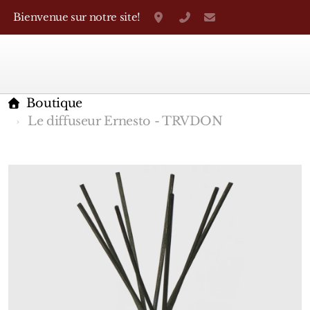
Bienvenue sur notre site!
Grand-Rue 38, Genève
+41 22 310 38 75
parfumerietheo
Boutique
Le diffuseur Ernesto - TRVDON
Marques Françaises
Caron
D'Orsay