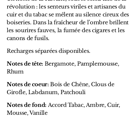
Sensatio
révolution : les senteurs viriles et artisanes du
Trudon
cuir et du tabac se mêlent au silence cireux des
boiseries. Dans la fraîcheur de l’ombre brillent
Marques Italiennes
les sourires fauves, la fumée des cigares et les
canons de fusils.
Eau D'Italie
Recharges séparées disponibles.
Santa Maria Novella
Notes de tête:
Bergamote, Pamplemousse,
Profumum Roma
Rhum
Notes de coeur:
Bois de Chêne, Clous de
Marques Suisses
Girofle, Labdanum, Patchouli
Créateur Olfactif Genève
Notes de fond:
Accord Tabac, Ambre, Cuir,
Mousse, Vanille
Pernoire
Sam William