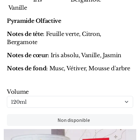
Marques Néerlandaises
Vanille
Pyramide Olfactive
Pure Distance
Notes de tête
: Feuille verte, Citron,
Marques Anglaises
Bergamote
Clive Christian
Notes de cœur:
Iris absolu, Vanille, Jasmin
Marques Argentines
Notes de fond
: Musc, Vétiver, Mousse d'arbre
Altaia
Volume
Pour Lui
Non disponible
Pour Elle