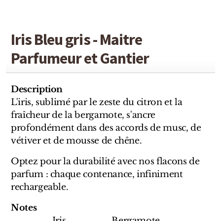
Sensatio
Trudon
Iris Bleu gris - Maitre
Marques Italiennes
Parfumeur et Gantier
Eau D'Italie
Description
Santa Maria Novella
L'iris, sublimé par le zeste du citron et la
Profumum Roma
fraîcheur de la bergamote, s'ancre
profondément dans des accords de musc, de
Marques Suisses
vétiver et de mousse de chêne.
Optez pour la durabilité avec nos flacons de
Créateur Olfactif Genève
parfum : chaque contenance, infiniment
Pernoire
rechargeable.
Sam William
Notes
Iris Bergamote