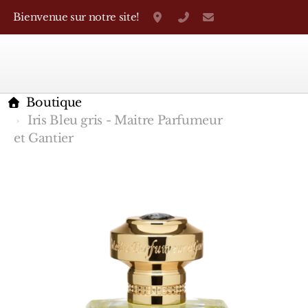
Bienvenue sur notre site!
Grand-Rue 38, Genève
+41 22 310 38 75
parfumerietheo
Boutique
Iris Bleu gris - Maitre Parfumeur
et Gantier
Marques Françaises
Caron
D'Orsay