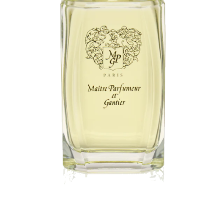
Detaille
Heeley
Isabey
Isabelle Burdel
Maitre Parfumeur et Gantier
Parfum d'Empire
Stéphane Humbert Lucas
The Different Company
Perris Monte-carlo
Robert Piguet