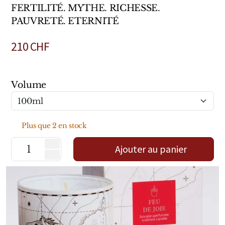
FERTILITÉ. MYTHE. RICHESSE.
Marques Néerlandaises
PAUVRETÉ. ETERNITÉ
Pure Distance
210
CHF
Marques Anglaises
Clive Christian
Volume
Marques Argentines
Plus que 2 en stock
Altaia
Ajouter au panier
Pour Lui
Pour Elle