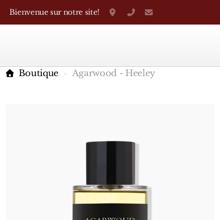
Bienvenue sur notre site!
Grand-Rue 38, Genève
+41 22 310 38 75
parfumerietheo
Boutique
Agarwood - Heeley
Marques Françaises
Caron
D'Orsay