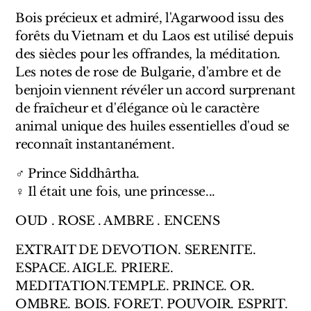
Sensatio
Bois précieux et admiré, l'Agarwood issu des
Trudon
forêts du Vietnam et du Laos est utilisé depuis
des siècles pour les offrandes, la méditation.
Marques Italiennes
Les notes de rose de Bulgarie, d'ambre et de
benjoin viennent révéler un accord surprenant
Eau D'Italie
de fraîcheur et d'élégance où le caractère
animal unique des huiles essentielles d'oud se
Santa Maria Novella
reconnaît instantanément.
Profumum Roma
♂ Prince Siddhârtha.
♀ Il était une fois, une princesse...
Marques Suisses
OUD . ROSE . AMBRE . ENCENS
Créateur Olfactif Genève
EXTRAIT DE DEVOTION. SERENITE.
Pernoire
ESPACE. AIGLE. PRIERE.
MEDITATION.TEMPLE. PRINCE. OR.
Sam William
OMBRE. BOIS. FORET. POUVOIR. ESPRIT.