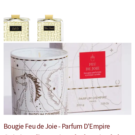
Marques Néerlandaises
Pure Distance
Marques Anglaises
Clive Christian
Marques Argentines
Altaia
Pour Lui
Bougie Feu de Joie - Parfum D'Empire
Pour Elle