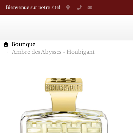
Bienvenue sur notre site!
Grand-Rue 38, Genève
+41 22 310 38 75
parfumerietheo
Boutique
Ambre des Abysses - Houbigant
Marques Françaises
Caron
D'Orsay