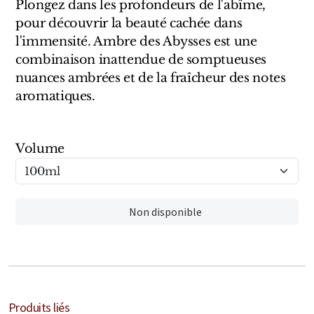
Sensatio
Plongez dans les profondeurs de l'abîme,
pour découvrir la beauté cachée dans
Trudon
l'immensité. Ambre des Abysses est une
combinaison inattendue de somptueuses
Marques Italiennes
nuances ambrées et de la fraîcheur des notes
aromatiques.
Eau D'Italie
Santa Maria Novella
Volume
Profumum Roma
Marques Suisses
Non disponible
Créateur Olfactif Genève
Pernoire
Sam William
Produits liés