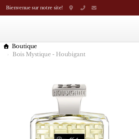
Bienvenue sur notre site!
Grand-Rue 38, Genève
+41 22 310 38 75
parfumerietheo
Boutique
Bois Mystique - Houbigant
Marques Françaises
Caron
D'Orsay