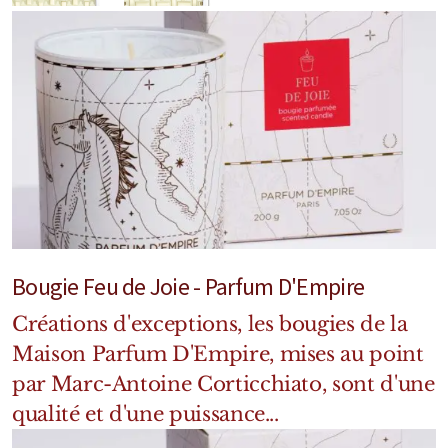
Marques Néerlandaises
Pure Distance
Marques Anglaises
Clive Christian
Marques Argentines
Altaia
Bougie Feu de Joie - Parfum D'Empire
Créations d'exceptions, les bougies de la
Maison Parfum D'Empire, mises au point
Pour Lui
par Marc-Antoine Corticchiato, sont d'une
qualité et d'une puissance...
Pour Elle