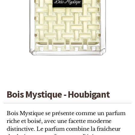
Detaille
Heeley
Isabey
Isabelle Burdel
Maitre Parfumeur et Gantier
Parfum d'Empire
Stéphane Humbert Lucas
Bois Mystique - Houbigant
The Different Company
Perris Monte-carlo
Bois Mystique se présente comme un parfum
riche et boisé, avec une facette moderne
Robert Piguet
distinctive. Le parfum combine la fraîcheur