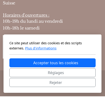
Suisse
Horaires d'ouvertures :
10h-19h du lundi au vendredi
10h-18h le samedi
Ce site peut utiliser des cookies et des scripts
externes.
Plus d'informations
Accepter tous les cookies
Réglages
@ 2026 Theodora Haute Parfumerie vous
Rejeter
propose ses parfums de niche et cosmétiques
exclusifs