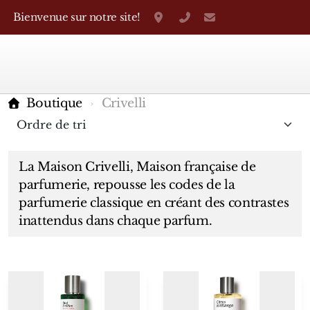
Bienvenue sur notre site!
Grand-Rue 38, Genève
+41 22 310 38 75
parfumerietheo
Boutique
Crivelli
La Maison Crivelli, Maison française de
parfumerie, repousse les codes de la
parfumerie classique en créant des contrastes
inattendus dans chaque parfum.
Marques Françaises
Caron
D'Orsay