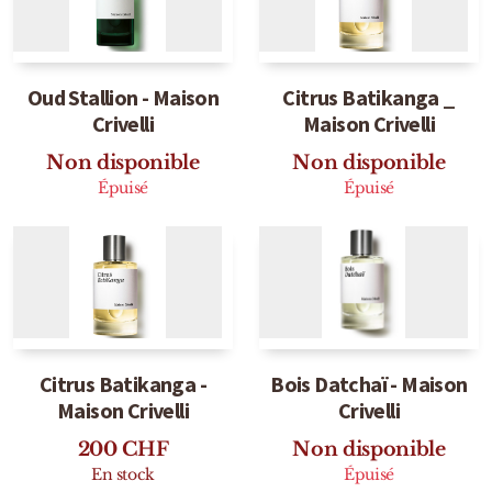
Detaille
Heeley
Oud Stallion - Maison
Citrus Batikanga _
Isabey
Crivelli
Maison Crivelli
Isabelle Burdel
Non disponible
Non disponible
Épuisé
Épuisé
Maitre Parfumeur et Gantier
Parfum d'Empire
Stéphane Humbert Lucas
The Different Company
Citrus Batikanga -
Bois Datchaï - Maison
Perris Monte-carlo
Maison Crivelli
Crivelli
Robert Piguet
200
CHF
Non disponible
En stock
Épuisé