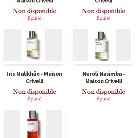
Maison Crivelli
Crivelli
Marques Néerlandaises
Non disponible
Non disponible
Épuisé
Épuisé
Pure Distance
Marques Anglaises
Clive Christian
Marques Argentines
Iris Malikhân - Maison
Neroli Nasimba -
Crivelli
Maison Crivelli
Altaia
Non disponible
Non disponible
Épuisé
Épuisé
Pour Lui
Pour Elle