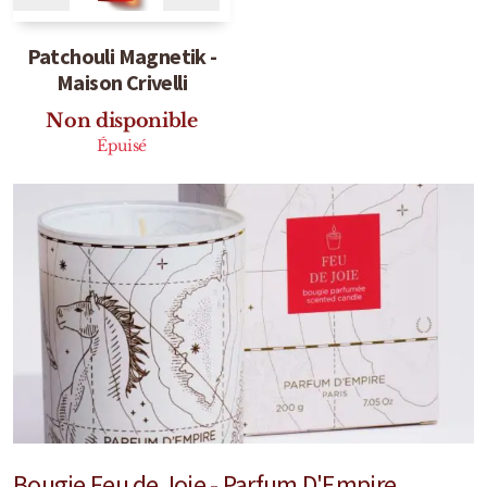
Mixte
Patchouli Magnetik -
Bougies
Maison Crivelli
Diffuseurs
Non disponible
Épuisé
Cosmétiques
Bougie Feu de Joie - Parfum D'Empire