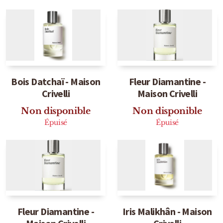
Sensatio
Trudon
Marques Italiennes
Eau D'Italie
Bois Datchaï - Maison
Fleur Diamantine -
Crivelli
Maison Crivelli
Santa Maria Novella
Non disponible
Non disponible
Profumum Roma
Épuisé
Épuisé
Marques Suisses
Créateur Olfactif Genève
Pernoire
Sam William
Fleur Diamantine -
Iris Malikhân - Maison