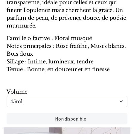
transparente, idéale pour celles et ceux qui
Marques Néerlandaises
fuient l’opulence mais cherchent la grâce. Un
parfum de peau, de présence douce, de poésie
Pure Distance
murmurée.
Marques Anglaises
Famille olfactive : Floral musqué
Notes principales : Rose fraîche, Muscs blancs,
Clive Christian
Bois doux
Sillage : Intime, lumineux, tendre
Marques Argentines
Tenue : Bonne, en douceur et en finesse
Altaia
Volume
Pour Lui
Non disponible
Pour Elle