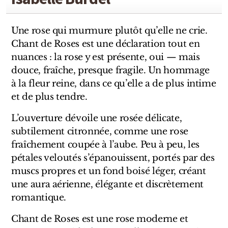
Sensatio
Trudon
Une rose qui murmure plutôt qu’elle ne crie.
Chant de Roses est une déclaration tout en
Marques Italiennes
nuances : la rose y est présente, oui — mais
douce, fraîche, presque fragile. Un hommage
Eau D'Italie
à la fleur reine, dans ce qu’elle a de plus intime
Santa Maria Novella
et de plus tendre.
L’ouverture dévoile une rosée délicate,
Profumum Roma
subtilement citronnée, comme une rose
Marques Suisses
fraîchement coupée à l’aube. Peu à peu, les
pétales veloutés s’épanouissent, portés par des
Créateur Olfactif Genève
muscs propres et un fond boisé léger, créant
une aura aérienne, élégante et discrètement
Pernoire
romantique.
Sam William
Chant de Roses est une rose moderne et