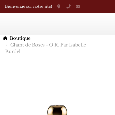
Bienvenue sur notre site!
Grand-Rue 38, Genève
+41 22 310 38 75
parfumerietheo
Boutique
Chant de Roses - O.R. Par Isabelle
Burdel
Marques Françaises
Caron
D'Orsay