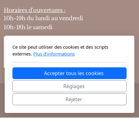
Horaires d'ouvertures :
10h-19h du lundi au vendredi
10h-18h le samedi
Ce site peut utiliser des cookies et des scripts
externes.
Plus d'informations
Accepter tous les cookies
Réglages
@ 2026 Theodora Haute Parfumerie vous
Rejeter
propose ses parfums de niche et cosmétiques
exclusifs