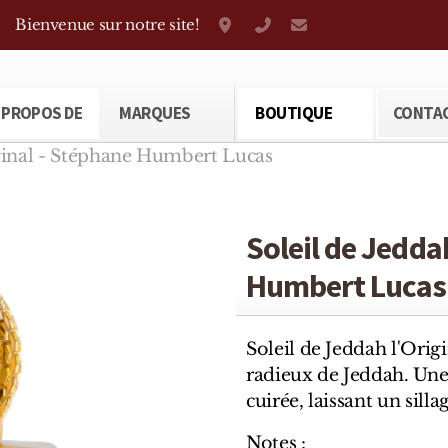
Bienvenue sur notre site!
Grand-Rue 38, Genève
+41 22 310 38 75
parfumerietheod
 PROPOS DE
MARQUES
BOUTIQUE
CONTA
iginal - Stéphane Humbert Lucas
Soleil de Jedda
Humbert Lucas
Soleil de Jeddah l'Origi
radieux de Jeddah. Une 
cuirée, laissant un sill
Notes :