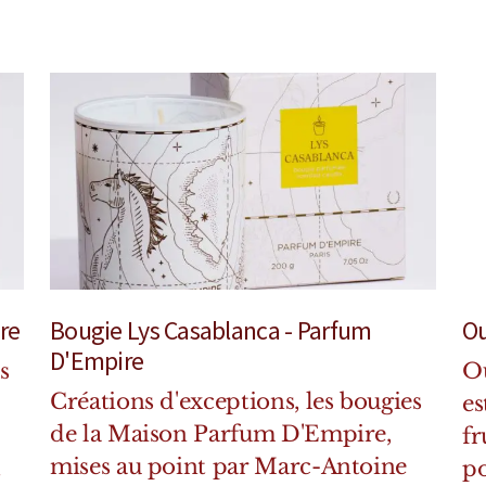
re
Bougie Lys Casablanca - Parfum
Ou
D'Empire
s
Ou
Créations d'exceptions, les bougies
es
de la Maison Parfum D'Empire,
fr
mises au point par Marc-Antoine
t
po