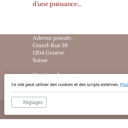
d'une puissance...
Adresse postale:
Grand-Rue 38
1204 Genève
Suisse
Horaires d'ouvertures :
10h-19h du lundi au vendredi
Ce site peut utiliser des cookies et des scripts externes.
Plu
10h-18h le samedi
Réglages
@ 2026 Theodora Haute