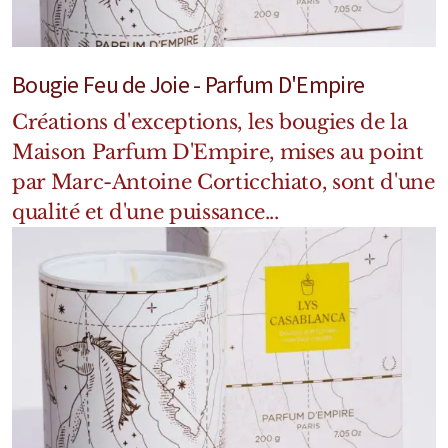
Marques Néerlandaises
Pure Distance
Bougie Feu de Joie - Parfum D'Empire
Marques Anglaises
Créations d'exceptions, les bougies de la
Maison Parfum D'Empire, mises au point
Clive Christian
par Marc-Antoine Corticchiato, sont d'une
qualité et d'une puissance...
Marques Argentines
Altaia
Pour Lui
Pour Elle