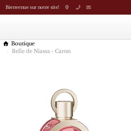
Bienvenue sur notre site!
Grand-Rue 38, Genève
+41 22 310 38 75
parfumerietheo
Boutique
Belle de Niassa - Caron
Marques Françaises
Caron
D'Orsay