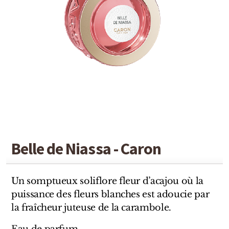
Detaille
Heeley
Isabey
Isabelle Burdel
Maitre Parfumeur et Gantier
Parfum d'Empire
Stéphane Humbert Lucas
Belle de Niassa - Caron
The Different Company
Un somptueux soliflore fleur d’acajou où la
Perris Monte-carlo
puissance des fleurs blanches est adoucie par
la fraîcheur juteuse de la carambole.
Robert Piguet