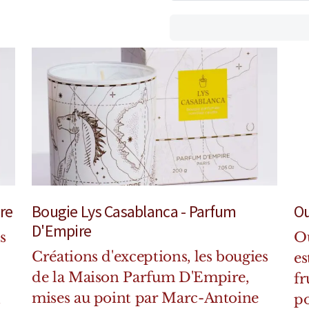
re
Bougie Lys Casablanca - Parfum
Ou
D'Empire
s
Ou
Créations d'exceptions, les bougies
es
de la Maison Parfum D'Empire,
fr
mises au point par Marc-Antoine
t
po