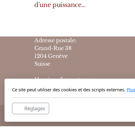
d'une puissance...
Adresse postale:
Grand-Rue 38
1204 Genève
Suisse
Horaires d'ouvertures :
10h-19h du lundi au vendredi
Ce site peut utiliser des cookies et des scripts externes.
Plu
10h-18h le samedi
Réglages
@ 2026 Theodora Haute