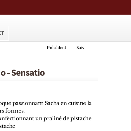
ora@hotmail.com
CT
Précédent
Suiv.
o - Sensatio
coque passionnant Sacha en cuisine la
urs formes.
onfectionnant un praliné de pistache
stache