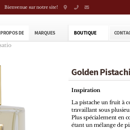
Bienvenue sur notre site!
Grand-Rue 38, Genève
+41 22 310 38 75
parfumerietheod
 PROPOS DE
MARQUES
BOUTIQUE
CONTA
satio
Golden Pistachi
Inspiration
La pistache un fruit à 
travaillant sous plusie
Plus spécialement en c
étant un mélange de pi