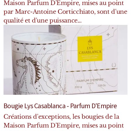
Maison Parfum D'Empire, mises au point
Marques Néerlandaises
par Marc-Antoine Corticchiato, sont d'une
Pure Distance
qualité et d'une puissance...
Marques Anglaises
Clive Christian
Marques Argentines
Altaia
Bougie Lys Casablanca - Parfum D'Empire
Pour Lui
Créations d'exceptions, les bougies de la
Pour Elle
Maison Parfum D'Empire, mises au point