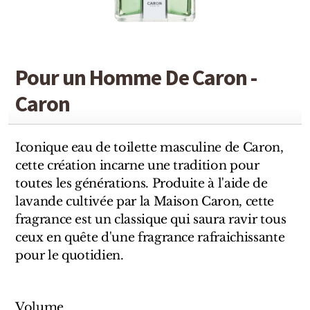
Detaille
Heeley
Isabey
Pour un Homme De Caron -
Caron
Isabelle Burdel
Maitre Parfumeur et Gantier
Iconique eau de toilette masculine de Caron,
Parfum d'Empire
cette création incarne une tradition pour
toutes les générations. Produite à l'aide de
Stéphane Humbert Lucas
lavande cultivée par la Maison Caron, cette
fragrance est un classique qui saura ravir tous
The Different Company
ceux en quête d'une fragrance rafraichissante
Perris Monte-carlo
pour le quotidien.
Robert Piguet
Volume