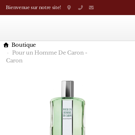
Bienvenue sur notre site!
Grand-Rue 38, Genève
+41 22 310 38 75
parfumerietheo
Boutique
Pour un Homme De Caron -
Caron
Marques Françaises
Caron
D'Orsay