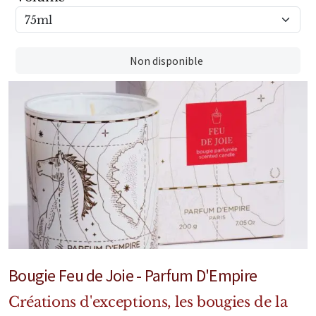
Sensatio
Trudon
Non disponible
Marques Italiennes
Eau D'Italie
Santa Maria Novella
Profumum Roma
Marques Suisses
Créateur Olfactif Genève
Pernoire
Bougie Feu de Joie - Parfum D'Empire
Sam William
Créations d'exceptions, les bougies de la