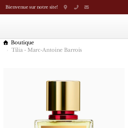
Bienvenue sur notre site!
Grand-Rue 38, Genève
+41 22 310 38 75
parfumerietheo
Boutique
Tilia - Marc-Antoine Barrois
Marques Françaises
Caron
D'Orsay