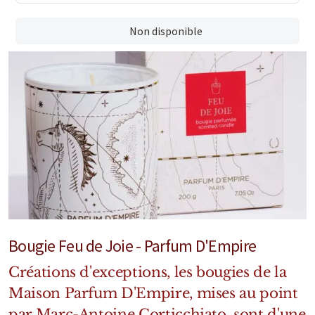
Marques Néerlandaises
Non disponible
Pure Distance
Marques Anglaises
Clive Christian
Marques Argentines
Altaia
Bougie Feu de Joie - Parfum D'Empire
Pour Lui
Créations d'exceptions, les bougies de la
Maison Parfum D'Empire, mises au point
Pour Elle
par Marc-Antoine Corticchiato, sont d'une