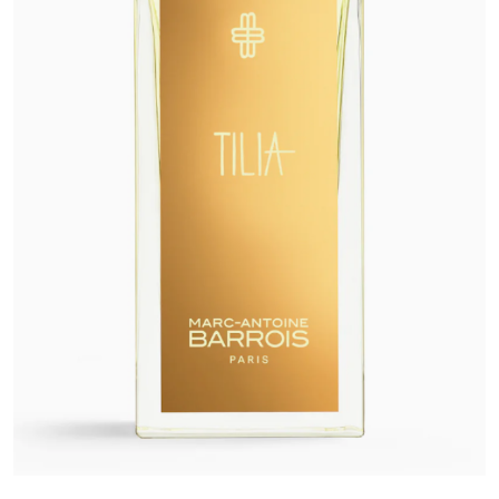
Detaille
Heeley
Isabey
Isabelle Burdel
Maitre Parfumeur et Gantier
Parfum d'Empire
Stéphane Humbert Lucas
The Different Company
Perris Monte-carlo
Robert Piguet