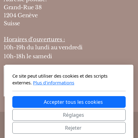
Grand-Rue 38
1204 Genève
Suisse
Horaires d'ouvertures :
10h-19h du lundi au vendredi
10h-18h le samedi
Ce site peut utiliser des cookies et des scripts
externes.
Plus d'informations
Accepter tous les cookies
Réglages
@ 2026 Theodora Haute Parfumerie vous
Rejeter
propose ses parfums de niche et cosmétiques
exclusifs