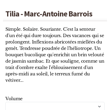
Sensatio
Trudon
Tilia - Marc-Antoine Barrois
Marques Italiennes
Simple. Solaire. Souriante. C'est la senteur
Eau D'Italie
d'un été qui dure toujours. Des vacances qui se
prolongent. Inflexions abricotées miellées du
Santa Maria Novella
genêt. Tendresse poudrée de l'héliotrope. Un
bouquet bucolique qu'enrichit un brin velouté
Profumum Roma
de jasmin sambac. Et que souligne, comme un
trait d'ombre exalte l'éblouissement d'un
Marques Suisses
après-midi au soleil, le terreux fumé du
vétiver...
Créateur Olfactif Genève
Pernoire
Volume
Sam William