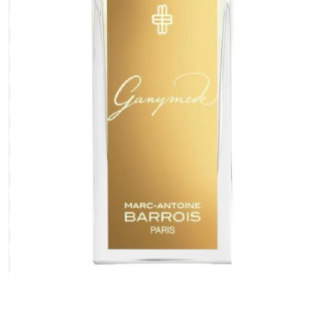
Detaille
Heeley
Isabey
Isabelle Burdel
Maitre Parfumeur et Gantier
Parfum d'Empire
Stéphane Humbert Lucas
The Different Company
Perris Monte-carlo
Robert Piguet