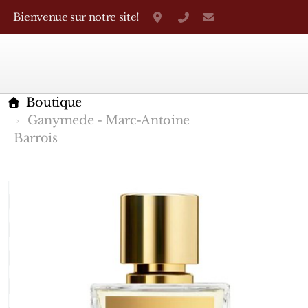
Bienvenue sur notre site!
Grand-Rue 38, Genève
+41 22 310 38 75
parfumerietheo
Boutique
Ganymede - Marc-Antoine
Barrois
Marques Françaises
Caron
D'Orsay