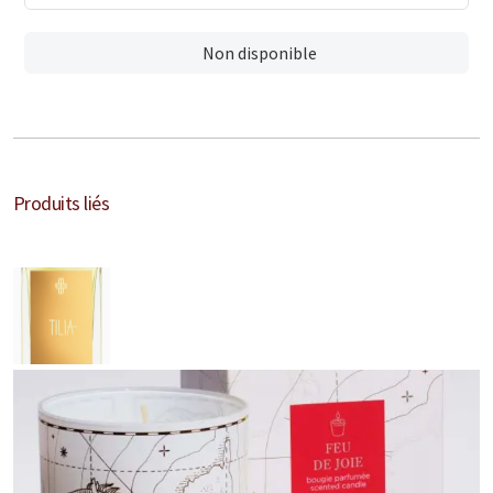
Marques Néerlandaises
Non disponible
Pure Distance
Marques Anglaises
Clive Christian
Produits liés
Marques Argentines
Altaia
Pour Lui
Pour Elle