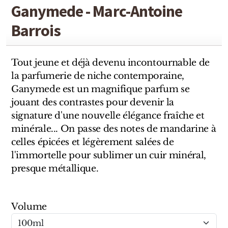
Sensatio
Ganymede - Marc-Antoine
Trudon
Barrois
Marques Italiennes
Tout jeune et déjà devenu incontournable de
Eau D'Italie
la parfumerie de niche contemporaine,
Ganymede est un magnifique parfum se
Santa Maria Novella
jouant des contrastes pour devenir la
signature d'une nouvelle élégance fraîche et
Profumum Roma
minérale... On passe des notes de mandarine à
celles épicées et légèrement salées de
Marques Suisses
l'immortelle pour sublimer un cuir minéral,
presque métallique.
Créateur Olfactif Genève
Pernoire
Volume
Sam William