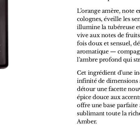
L’orange amère, note e
colognes, éveille les sen
illumine la tubéreuse et
vive aux notes de fruits
fois doux et sensuel, 
aromatique — compagno
l’ambre profond qui st
Cet ingrédient d’une i
infinité de dimensions 
détour une facette nouv
épice douce aux accents 
offre une base parfait
sublimant toute la rich
Amber.