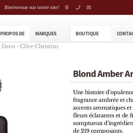
Bienvenue sur notre site!
Grand-Rue 38, Genève
+41 22 310 38 75
parfumerietheod
 PROPOS DE
MARQUES
BOUTIQUE
CONTA
Deco - Clive Christian
Blond Amber Art
Une histoire d’opulence
fragrance ambrée et ch
accents aromatiques et
fleurs éclatantes et de
somptueux d’ingrédient
de 219 composants.