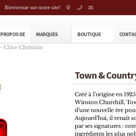
Bienvenue sur notre site!
Grand-Rue 38, Genève
+41 22 310 38 75
parfumerietheod
 PROPOS DE
MARQUES
BOUTIQUE
CONTA
 Clive Christian
Town & Country 
Créé à l’origine en 1925
Winston Churchill, Tow
d’une nouvelle ère po
Aujourd’hui, il renaît s
par ses signatures : co
ingrédients les plus n