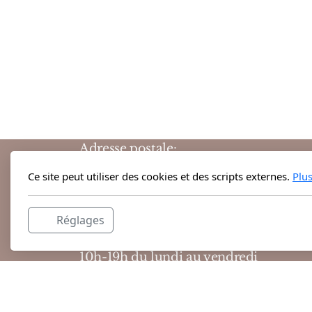
Adresse postale:
Grand-Rue 38
Ce site peut utiliser des cookies et des scripts externes.
Plu
1204 Genève
Suisse
Réglages
Horaires d'ouvertures :
10h-19h du lundi au vendredi
10h-18h le samedi